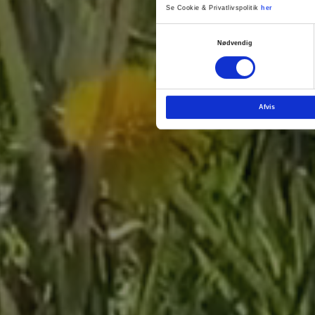
Se Cookie & Privatlivspolitik
her
Samtykkevalg
Nødvendig
Afvis