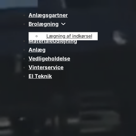
Anlægsgartner
Brolægning
Lægning af indkørsel
Materialeudlejning
Anlæg
Vedligeholdelse
Vinterservice
El Teknik