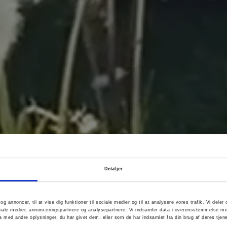
Detaljer
 og annoncer, til at vise dig funktioner til sociale medier og til at analysere vores trafik. Vi del
iale medier, annonceringspartnere og analysepartnere. Vi indsamler data i overensstemmelse 
 med andre oplysninger, du har givet dem, eller som de har indsamlet fra din brug af deres tjene