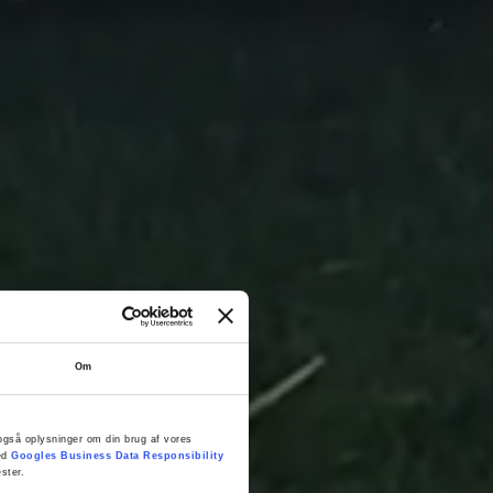
Om
er også oplysninger om din brug af vores
med
Googles Business Data Responsibility
ster.